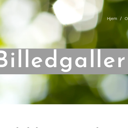
Hjem
O
Billedgaller