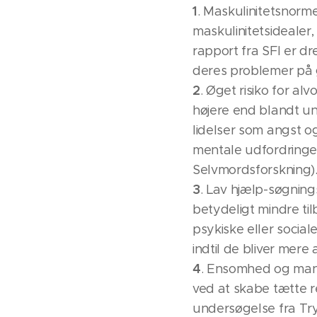
1
. Maskulinitetsnormer
maskulinitetsidealer,
rapport fra SFI er 
deres problemer på g
2
. Øget risiko for 
højere end blandt un
lidelser som angst og
mentale udfordringer,
Selvmordsforskning)
3
. Lav hjælp-søgning
betydeligt mindre til
psykiske eller socia
indtil de bliver mere a
4
. Ensomhed og man
ved at skabe tætte re
undersøgelse fra Tr