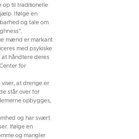
op til traditionelle
jælp. Ifølge en
rbarhed og tale om
ughness".
unge mænd er markant
ticeres med psykiske
il at håndtere deres
 Center for
viser, at drenge er
de står over for
roblemerne opbygges,
omhed og har svært
er. Ifølge en
nsomme og mangler