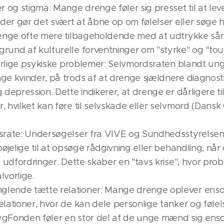
 og stigma: Mange drenge føler sig presset til at leve 
 der gør det svært at åbne op om følelser eller søge h
drenge ofte mere tilbageholdende med at udtrykke så
rund af kulturelle forventninger om "styrke" og "to
alvorlige psykiske problemer: Selvmordsraten blandt 
ge kvinder, på trods af at drenge sjældnere diagnos
 depression. Dette indikerer, at drenge er dårligere t
 hvilket kan føre til selvskade eller selvmord (Dansk
.
srate: Undersøgelser fra VIVE og Sundhedsstyrelsen 
bøjelige til at opsøge rådgivning eller behandling, når 
le udfordringer. Dette skaber en "tavs krise", hvor p
lvorlige.
glende tætte relationer: Mange drenge oplever ens
lationer, hvor de kan dele personlige tanker og følels
ygFonden føler en stor del af de unge mænd sig e