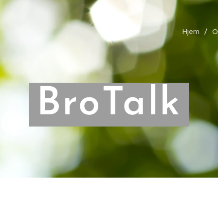
Hjem
O
BroTalk