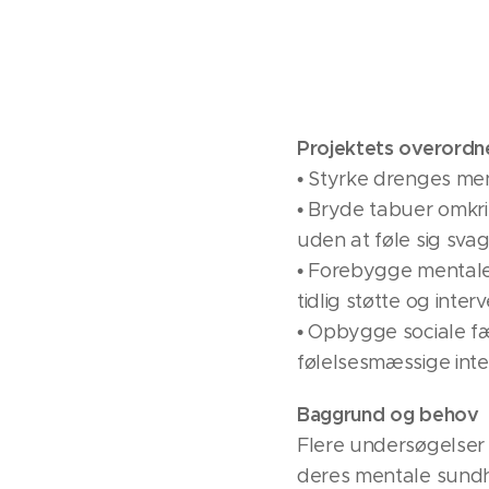
Projektets overordn
• Styrke drenges me
• Bryde tabuer omkrin
uden at føle sig svag
• Forebygge mental
tidlig støtte og interv
• Opbygge sociale fæ
følelsesmæssige intel
Baggrund og behov
Flere undersøgelser 
deres mentale sundh